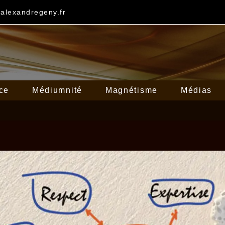
@alexandregeny.fr
ce
Médiumnité
Magnétisme
Médias