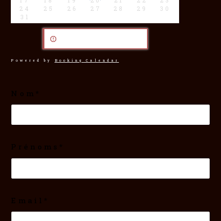
24
25
26
27
28
29
30
31
Error!
(
400
) 0
Powered by
Booking Calendar
Nom*
Prénoms*
Email*